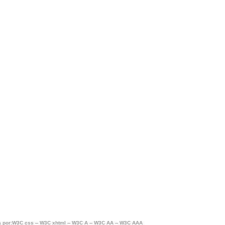
 por:W3C css -- W3C xhtml -- W3C A -- W3C AA -- W3C AAA