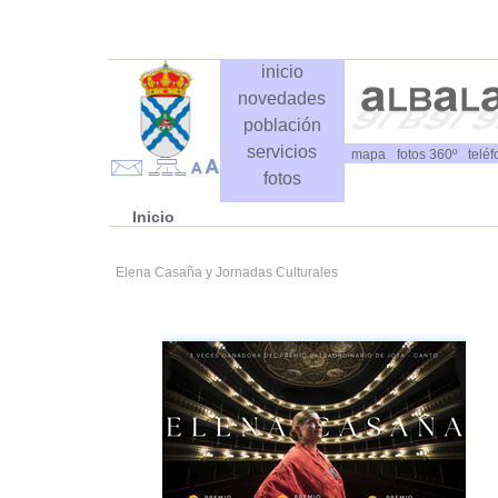
inicio
novedades
población
servicios
mapa
fotos 360º
telé
fotos
Inicio
Elena Casaña y Jornadas Culturales