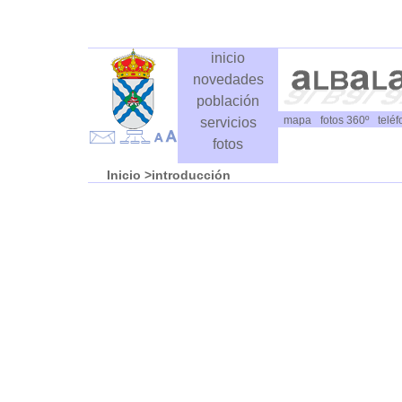
inicio
novedades
población
mapa
fotos 360º
telé
servicios
fotos
Inicio >introducción