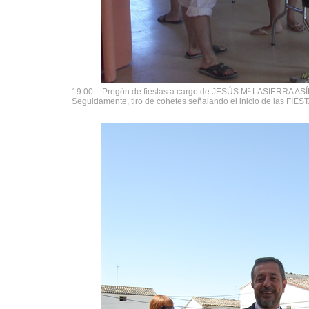
19:00 – Pregón de fiestas a cargo de JESÚS Mª LASIERRA ASÍ
Seguidamente, tiro de cohetes señalando el inicio de las F