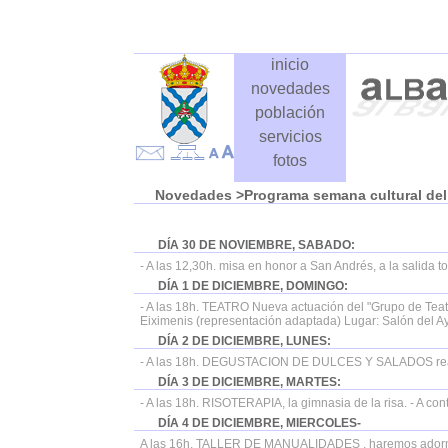
inicio
novedades
población
servicios
fotos
Novedades
>Programa semana cultural del 
DÍA 30 DE NOVIEMBRE, SABADO:
- A las 12,30h. misa en honor a San Andrés, a la salida
DÍA 1 DE DICIEMBRE, DOMINGO:
- A las 18h. TEATRO Nueva actuación del "Grupo de Teatr
Eiximenis (representación adaptada) Lugar: Salón del 
DÍA 2 DE DICIEMBRE, LUNES:
- A las 18h. DEGUSTACION DE DULCES Y SALADOS real
DÍA 3 DE DICIEMBRE, MARTES:
- A las 18h. RISOTERAPIA, la gimnasia de la risa. - A co
DÍA 4 DE DICIEMBRE, MIERCOLES-
A las 16h. TALLER DE MANUALIDADES , haremos adorno