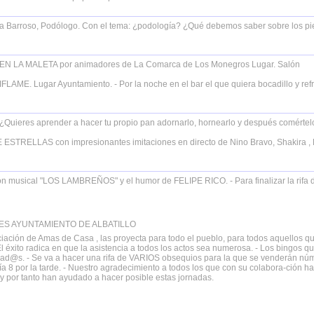
na Barroso, Podólogo. Con el tema: ¿podología? ¿Qué debemos saber sobre los pi
OS EN LA MALETA por animadores de La Comarca de Los Monegros Lugar. Salón
AME. Lugar Ayuntamiento. - Por la noche en el bar el que quiera bocadillo y ref
ieres aprender a hacer tu propio pan adornarlo, hornearlo y después comértel
 ESTRELLAS con impresionantes imitaciones en directo de Nino Bravo, Shakira , 
 musical "LOS LAMBREÑOS" y el humor de FELIPE RICO. - Para finalizar la rifa 
ES AYUNTAMIENTO DE ALBATILLO
iación de Amas de Casa , las proyecta para todo el pueblo, para todos aquellos q
 El éxito radica en que la asistencia a todos los actos sea numerosa. - Los bingos q
rad@s. - Se va a hacer una rifa de VARIOS obsequios para la que se venderán nú
día 8 por la tarde. - Nuestro agradecimiento a todos los que con su colabora-ción h
 y por tanto han ayudado a hacer posible estas jornadas.