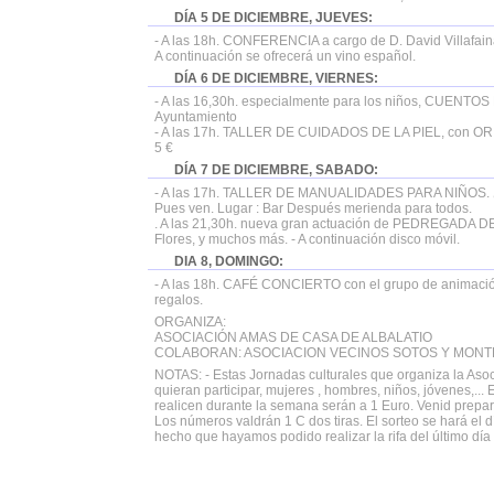
DÍA 5 DE DICIEMBRE, JUEVES:
- A las 18h. CONFERENCIA a cargo de D. David Villafai
A continuación se ofrecerá un vino español.
DÍA 6 DE DICIEMBRE, VIERNES:
- A las 16,30h. especialmente para los niños, CUENT
Ayuntamiento
- A las 17h. TALLER DE CUIDADOS DE LA PIEL, con ORIFL
5 €
DÍA 7 DE DICIEMBRE, SABADO:
- A las 17h. TALLER DE MANUALIDADES PARA NIÑOS. ¿Qu
Pues ven. Lugar : Bar Después merienda para todos.
. A las 21,30h. nueva gran actuación de PEDREGADA DE
Flores, y muchos más. - A continuación disco móvil.
DIA 8, DOMINGO:
- A las 18h. CAFÉ CONCIERTO con el grupo de animación
regalos.
ORGANIZA:
ASOCIACIÓN AMAS DE CASA DE ALBALATIO
COLABORAN: ASOCIACION VECINOS SOTOS Y MONT
NOTAS: - Estas Jornadas culturales que organiza la Asoc
quieran participar, mujeres , hombres, niños, jóvenes,...
realicen durante la semana serán a 1 Euro. Venid prepa
Los números valdrán 1 C dos tiras. El sorteo se hará el 
hecho que hayamos podido realizar la rifa del último día