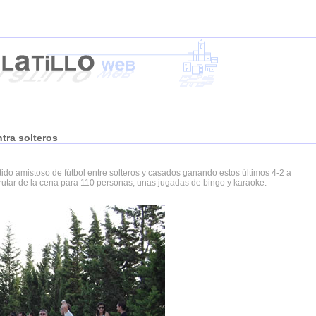
tra solteros
ido amistoso de fútbol entre solteros y casados ganando estos últimos 4-2 a
frutar de la cena para 110 personas, unas jugadas de bingo y karaoke.