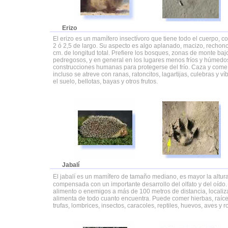
Erizo
El erizo es un mamífero insectívoro que tiene todo el cuerpo, 
2 ó 2,5 de largo. Su aspecto es algo aplanado, macizo, rechonc
cm. de longitud total. Prefiere los bosques, zonas de monte baj
pedregosos, y en general en los lugares menos fríos y húmedos
construcciones humanas para protegerse del frío. Caza y come i
incluso se atreve con ranas, ratoncitos, lagartijas, culebras y
el suelo, bellotas, bayas y otros frutos.
Jabalí
El jabalí es un mamífero de tamaño mediano, es mayor la altura
compensada con un importante desarrollo del olfato y del oído.
alimento o enemigos a más de 100 metros de distancia, localizar
alimenta de todo cuanto encuentra. Puede comer hierbas, raíces,
trufas, lombrices, insectos, caracoles, reptiles, huevos, aves y