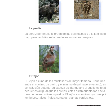
La perdiz
La perdiz pertenece al orden de las gallináceas y a la familia 
bajo pero también se la puede encontrar en bosques.
El Tejón
El Tejón es uno de los mustélidos de mayor tamaño. Tiene una l
entre el máximo de otoño y el mínimo de primavera-verano); e
constitución potente, su cabeza es triangular y el cuello es rel
pequeños al igual que las orejas. éstas están orientadas hacia 
raramente en cultivos o pastos. El tejón es omnívoro y come p
lombrices, raíces, frutos, cereales, plantas verdes, etc.