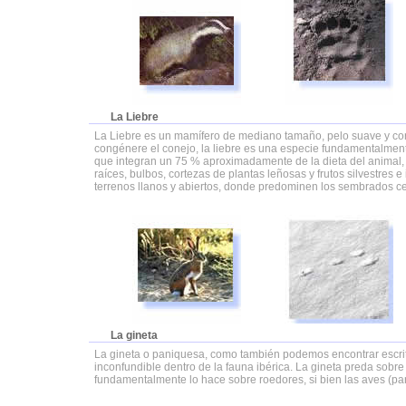
La Liebre
La Liebre es un mamífero de mediano tamaño, pelo suave y corto
congénere el conejo, la liebre es una especie fundamentalment
que integran un 75 % aproximadamente de la dieta del animal,
raíces, bulbos, cortezas de plantas leñosas y frutos silvestres 
terrenos llanos y abiertos, donde predominen los sembrados ce
La gineta
La gineta o paniquesa, como también podemos encontrar escrit
inconfundible dentro de la fauna ibérica. La gineta preda sobr
fundamentalmente lo hace sobre roedores, si bien las aves (part