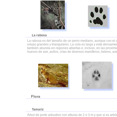
La rabosa
La rabosa es del tamaño de un perro mediano, aunque con el crá
orejas grandes y triangulares. La cola es larga y está densame
también abunda en regiones abiertas e, incluso, en las proxim
huevos de ave, pollos, crías de diversos mamíferos, liebres, a
Flora
Tamariz
Árbol de porte arbustivo con alturas de 2 o 3 m y que si es arb